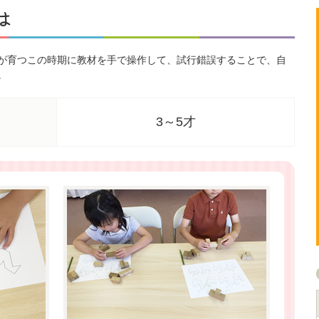
は
が育つこの時期に教材を手で操作して、試行錯誤することで、自
。
3～5才