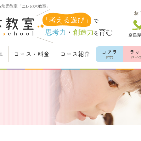
る
幼児教室「ニレの木教室」
お
「考える遊び」
で
思考力
・
創造力
育む
を
奈良県
コアラ
ラッ
は
コース・料金
コース紹介
(2才)
(3～5