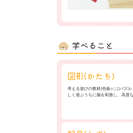
学べること
図形(かたち)
考える遊びの教材(色板○△□パズル
しく遊ぶうちに脳を刺激し、高度