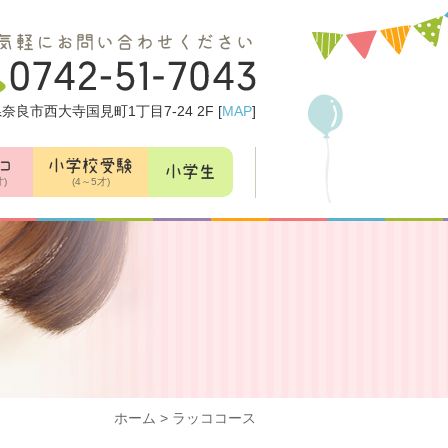
気軽にお問い合わせください
奈良市西大寺国見町1丁目7-24 2F [
MAP
]
コ
小学校受験
小学生
才)
(4～5才)
ホーム
>
ラッココース