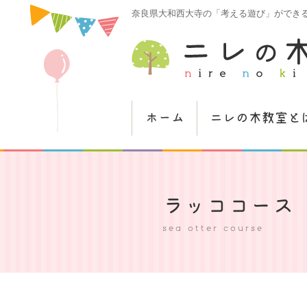
奈良県大和西大寺の「考える遊び」ができ
ホーム
ニレの木教室と
ラッココース
sea otter course