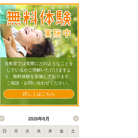
無料体験
実施中
当教室では実際にどのようなことを
しているかご理解いただけますよ
う、無料体験を実施しております。
ご相談・お問い合わせください。
詳しくはこちら
2026年8月
日
月
火
水
木
金
土