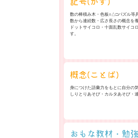
記号(かず)
数の棒積み木・色板○△□パズル等
数から連続数・広さ長さの概念を
ドットサイコロ・十面乱数サイコ
す。
概念(ことば)
身につけた語彙力をもとに自分の
しりとりあそび・カルタあそび・
おもな教材・勉