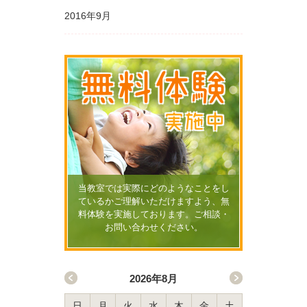
2016年9月
無料体験
実施中
当教室では実際にどのようなことをし
ているかご理解いただけますよう、無
料体験を実施しております。ご相談・
お問い合わせください。
2026年8月
日
月
火
水
木
金
土