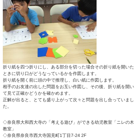
ラッコ
(3～5才)
小学校受験
(4～5才)
小学生
折り紙を四つ折りにし、ある部分を切った場合その折り紙を開いた
ときに切り口がどうなっているかを作図します。
折り紙を開く前に頭の中で推理し、白い紙に作図します。
相手のお友達の出した問題をお互い作図し、その後、折り紙を開い
て見て正確かどうかを確かめます。
正解が出ると、とても盛り上がって次々と問題を出し合っていまし
た。
◇奈良県大和西大寺の「考える遊び」ができる幼児教室「ニレの木
教室」
◇奈良県奈良市西大寺国見町1丁目7-24 2F