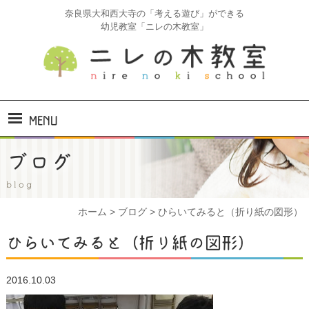
奈良県大和西大寺の「考える遊び」ができる
幼児教室「ニレの木教室」
MENU
ホーム
ブログ
ニレの木教室とは
blog
ホーム
>
ブログ
>
ひらいてみると（折り紙の図形）
コース・料金
ひらいてみると（折り紙の図形）
コース紹介
2016.10.03
コアラ
(2才)