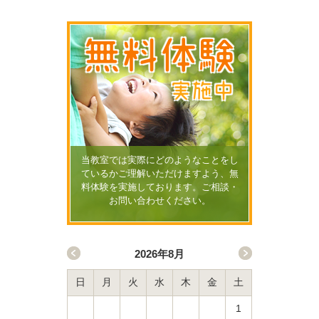
無料体験
実施中
当教室では実際にどのようなことをし
ているかご理解いただけますよう、無
料体験を実施しております。ご相談・
お問い合わせください。
2026年8月
日
月
火
水
木
金
土
1