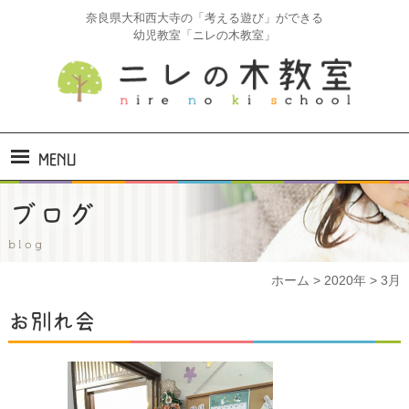
奈良県大和西大寺の「考える遊び」ができる
幼児教室「ニレの木教室」
MENU
ホーム
ブログ
ニレの木教室とは
blog
ホーム
>
2020年
>
3月
コース・料金
お別れ会
コース紹介
コアラ
(2才)