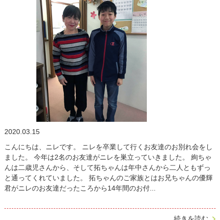
ラッコ
(3～5才)
小学校受験
(4～5才)
小学生
2020.03.15
こんにちは、ニレです。 ニレを卒業して行くお友達のお別れ会をし
ました。 今年は2名のお友達がニレを巣立っていきました。 絢ちゃ
んは二歳児さんから、そして拓ちゃんは年中さんから二人ともずっ
と通ってくれていました。 拓ちゃんのご家族とはお兄ちゃんの優輝
君がニレのお友達だったころから14年間のお付...
続きを読む