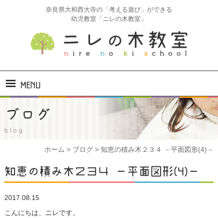
奈良県大和西大寺の「考える遊び」ができる
幼児教室「ニレの木教室」
MENU
ホーム
ブログ
ニレの木教室とは
blog
ホーム
>
ブログ
>
知恵の積み木２３４ －平面図形(4)－
コース・料金
知恵の積み木２３４ －平面図形(4)－
コース紹介
2017.08.15
コアラ
(2才)
こんにちは、ニレです。