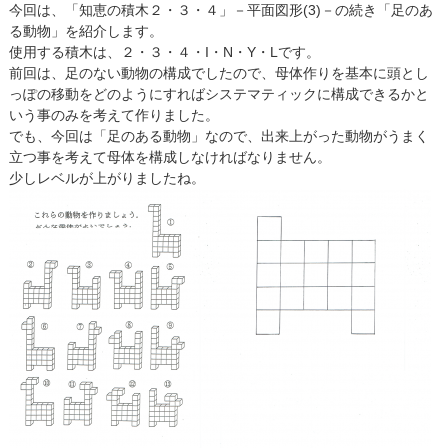
ラッコ
今回は、「知恵の積木２・３・４」－平面図形(3)－の続き「足のあ
(3～5才)
る動物」を紹介します。
小学校受験
使用する積木は、２・３・４・I・N・Y・Lです。
(4～5才)
前回は、足のない動物の構成でしたので、母体作りを基本に頭とし
小学生
っぽの移動をどのようにすればシステマティックに構成できるかと
いう事のみを考えて作りました。
でも、今回は「足のある動物」なので、出来上がった動物がうまく
立つ事を考えて母体を構成しなければなりません。
少しレベルが上がりましたね。