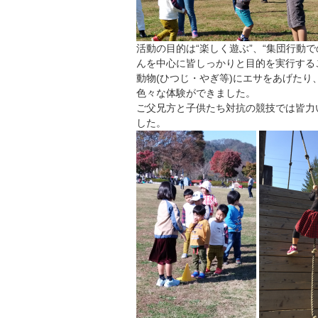
活動の目的は“楽しく遊ぶ”、“集団行動
んを中心に皆しっかりと目的を実行する
動物(ひつじ・やぎ等)にエサをあげた
色々な体験ができました。
ご父兄方と子供たち対抗の競技では皆力
した。