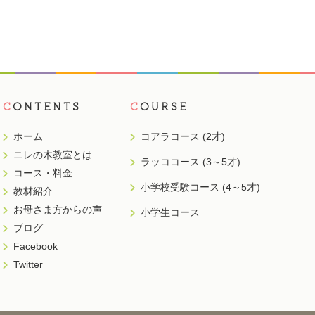
C
ONTENTS
C
OURSE
ホーム
コアラコース (2才)
ニレの木教室とは
ラッココース (3～5才)
コース・料金
小学校受験コース (4～5才)
教材紹介
お母さま方からの声
小学生コース
ブログ
Facebook
Twitter