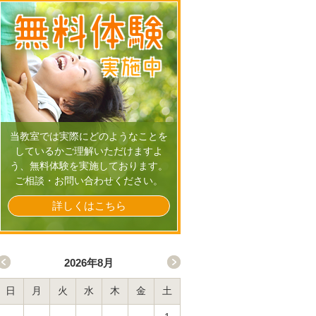
無料体験
実施中
当教室では実際にどのようなことを
しているかご理解いただけますよ
う、無料体験を実施しております。
ご相談・お問い合わせください。
詳しくはこちら
2026年8月
日
月
火
水
木
金
土