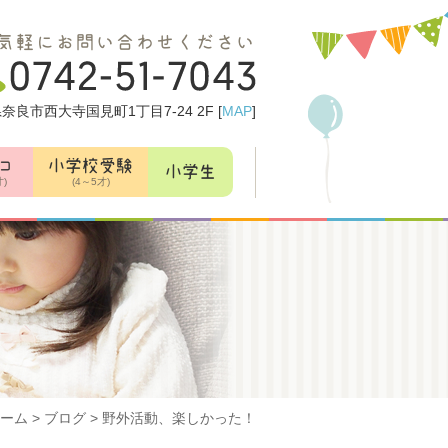
気軽にお問い合わせください
奈良市西大寺国見町1丁目7-24 2F [
MAP
]
コ
小学校受験
小学生
才)
(4～5才)
ーム
>
ブログ
>
野外活動、楽しかった！