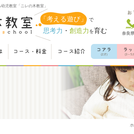
る
幼児教室「ニレの木教室」
お
「考える遊び」
で
思考力
・
創造力
育む
を
奈良県
コアラ
ラッ
は
コース・料金
コース紹介
(2才)
(3～5
ホ