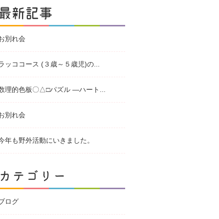
最新記事
お別れ会
ラッココース (３歳～５歳児)の...
数理的色板〇△□パズル ―ハート...
お別れ会
今年も野外活動にいきました。
カテゴリー
ブログ